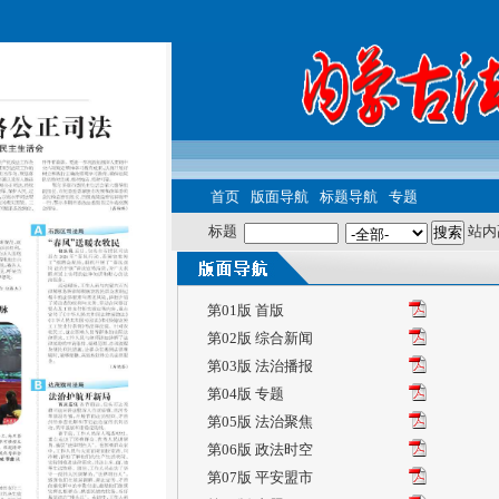
首页
版面导航
标题导航
专题
标题
站内
第01版 首版
第02版 综合新闻
第03版 法治播报
第04版 专题
第05版 法治聚焦
第06版 政法时空
第07版 平安盟市