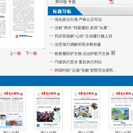
第08版 专题
第09版 理论前沿
第10版 公告
>>
强化政治引领 严格公正司法
第11版 分类公告
>>
法检“两长”同庭履职 发挥“头雁”…
第13版 中缝信息
>>
判后答疑解“心结”主动履行撤上诉
>>
法官倾力调解邻里冰释前嫌
上一版
下一版
>>
检察履职护文物 法治护航守文脉
>>
巧破执行坚冰 案款执行到位
>>
跨国纠纷“云端”化解 智慧司法便民…
>>
“春风”送暖农牧民
>>
法治护航开新局
第5149期
第5148期
第5147期
第5146期